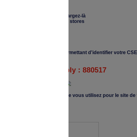
Téléchargez-là
 refus du visiteur au dépôt des cookies
sur les stores
enseignez le code Happly permettant d'identifier votre CS
Code Happly : 880517
'identifiant et mot de passe que vous utilisez pour le site d
X