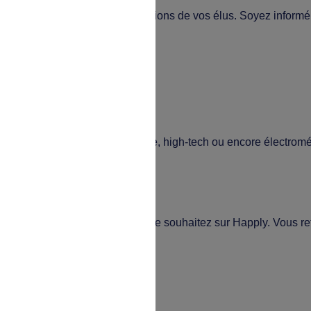
ltant les procès-verbaux des réunions de vos élus. Soyez infor
ttribués.
tique : cartes cadeaux, billetterie, high-tech ou encore électrom
plication mobile
? Consommez-les quand vous le souhaitez sur Happly. Vous retrouv